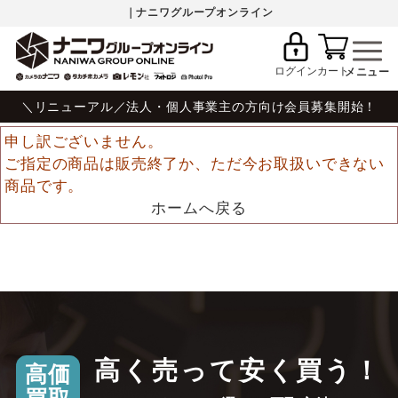
｜ナニワグループオンライン
ログイン
カート
＼リニューアル／法人・個人事業主の方向け会員募集開始！
申し訳ございません。
ご指定の商品は販売終了か、ただ今お取扱いできない
商品です。
ホームへ戻る
高く売って安く買う！
高価