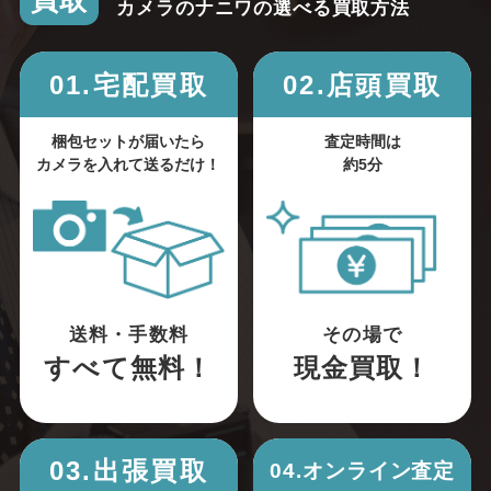
買取
カメラのナニワの選べる買取方法
01.宅配買取
02.店頭買取
梱包セットが届いたら
査定時間は
カメラを入れて送るだけ！
約5分
送料・手数料
その場で
すべて無料！
現金買取！
03.出張買取
04.オンライン査定