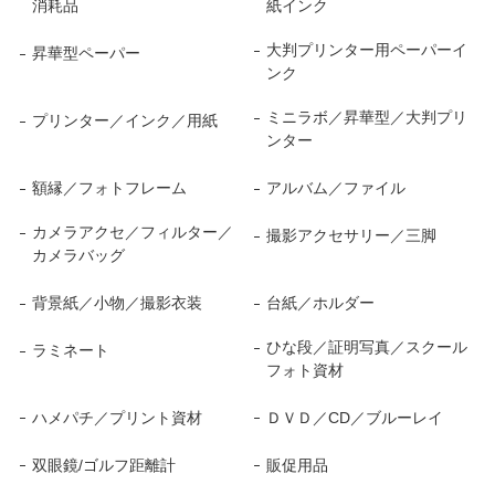
消耗品
紙インク
大判プリンター用ペーパーイ
昇華型ペーパー
ンク
ミニラボ／昇華型／大判プリ
プリンター／インク／用紙
ンター
額縁／フォトフレーム
アルバム／ファイル
カメラアクセ／フィルター／
撮影アクセサリー／三脚
カメラバッグ
背景紙／小物／撮影衣装
台紙／ホルダー
ひな段／証明写真／スクール
ラミネート
フォト資材
ハメパチ／プリント資材
ＤＶＤ／CD／ブルーレイ
双眼鏡/ゴルフ距離計
販促用品