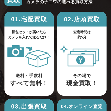
買取
カメラのナニワの選べる買取方法
01.宅配買取
02.店頭買取
梱包セットが届いたら
査定時間は
カメラを入れて送るだけ！
約5分
送料・手数料
その場で
すべて無料！
現金買取！
03.出張買取
04.オンライン査定