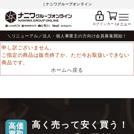
｜ナニワグループオンライン
ログイン
カート
＼リニューアル／法人・個人事業主の方向け会員募集開始！
申し訳ございません。
ご指定の商品は販売終了か、ただ今お取扱いできない
商品です。
ホームへ戻る
高く売って安く買う！
高価