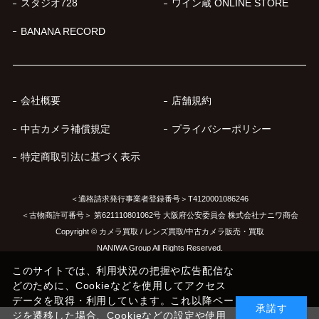
スタジオ728
ワイン蔵 ONLINE STORE
BANANA RECORD
会社概要
店舗規約
中古カメラ補償規定
プライバシーポリシー
特定商取引法に基づく表示
＜適格請求発行事業者登録番号＞T4120001086246
＜古物商許可番号＞ 第621110801062号 大阪府公安委員会 株式会社ナニワ商会
Copyright © カメラ買取 / レンズ買取/中古カメラ販売・買取
NANIWA Group All Rights Reserved.
このサイトでは、利用状況の把握や広告配信な
どのために、Cookieなどを使用してアクセス
データを取得・利用しています。これ以降ペー
承諾す
ジを遷移した場合、Cookieなどの設定や使用