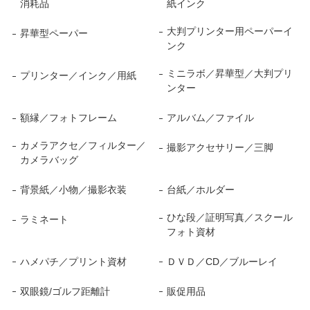
消耗品
紙インク
大判プリンター用ペーパーイ
昇華型ペーパー
ンク
ミニラボ／昇華型／大判プリ
プリンター／インク／用紙
ンター
額縁／フォトフレーム
アルバム／ファイル
カメラアクセ／フィルター／
撮影アクセサリー／三脚
カメラバッグ
背景紙／小物／撮影衣装
台紙／ホルダー
ひな段／証明写真／スクール
ラミネート
フォト資材
ハメパチ／プリント資材
ＤＶＤ／CD／ブルーレイ
双眼鏡/ゴルフ距離計
販促用品