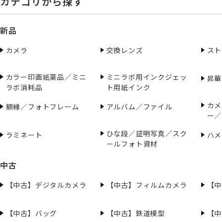
カテゴリから探す
新品
カメラ
交換レンズ
スト
カラー印画紙薬品／ミニ
ミニラボ用インクジェッ
昇華
ラボ消耗品
ト用紙インク
カメ
額縁／フォトフレーム
アルバム／ファイル
ー／
ひな段／証明写真／スク
ラミネート
ハメ
ールフォト資材
中古
【中古】デジタルカメラ
【中古】フィルムカメラ
【中
【中古】バッグ
【中古】鉄道模型
【中