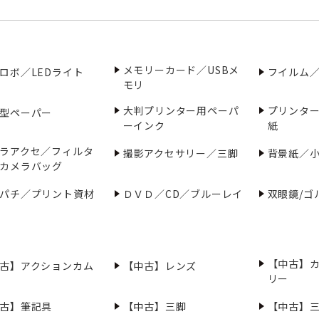
メモリーカード／USBメ
ロボ／LEDライト
フイルム
モリ
大判プリンター用ペーパ
プリンタ
型ペーパー
ーインク
紙
ラアクセ／フィルタ
撮影アクセサリー／三脚
背景紙／
カメラバッグ
パチ／プリント資材
ＤＶＤ／CD／ブルーレイ
双眼鏡/ゴ
【中古】
古】アクションカム
【中古】レンズ
リー
古】筆記具
【中古】三脚
【中古】