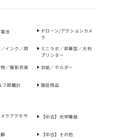
ドローン/アクションカメ
／電池
ラ
ー／インク／用
ミニラボ／昇華型／大判
プリンター
小物／撮影衣装
台紙／ホルダー
ルフ距離計
販促用品
カメラアクセサ
【中古】光学機器
三脚
【中古】その他