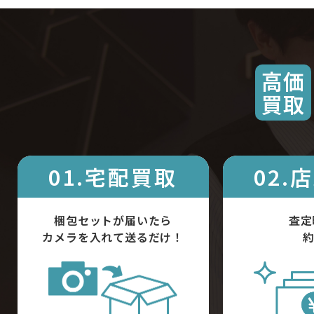
高価
買取
01.宅配買取
02.
梱包セットが届いたら
査定
カメラを入れて送るだけ！
約