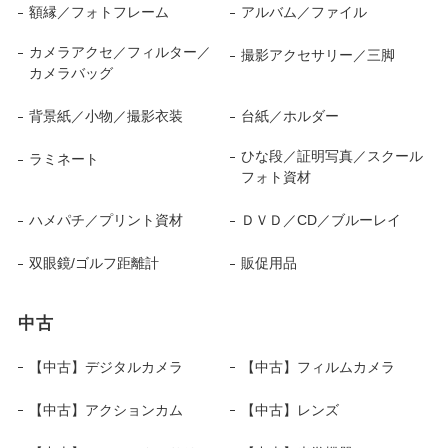
額縁／フォトフレーム
アルバム／ファイル
カメラアクセ／フィルター／
撮影アクセサリー／三脚
カメラバッグ
背景紙／小物／撮影衣装
台紙／ホルダー
ひな段／証明写真／スクール
ラミネート
フォト資材
ハメパチ／プリント資材
ＤＶＤ／CD／ブルーレイ
双眼鏡/ゴルフ距離計
販促用品
中古
【中古】デジタルカメラ
【中古】フィルムカメラ
【中古】アクションカム
【中古】レンズ