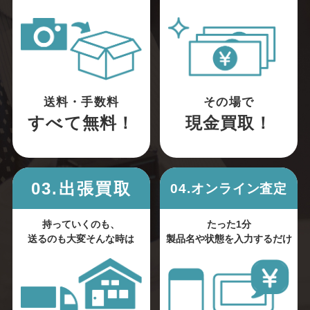
送料・手数料
その場で
すべて無料！
現金買取！
03.出張買取
04.オンライン査定
持っていくのも、
たった1分
送るのも大変そんな時は
製品名や状態を入力するだけ