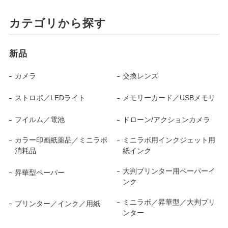
カテゴリから探す
新品
カメラ
交換レンズ
ストロボ／LEDライト
メモリーカード／USBメモリ
フイルム／電池
ドローン/アクションカメラ
カラー印画紙薬品／ミニラボ
ミニラボ用インクジェット用
消耗品
紙インク
大判プリンター用ペーパーイ
昇華型ペーパー
ンク
ミニラボ／昇華型／大判プリ
プリンター／インク／用紙
ンター