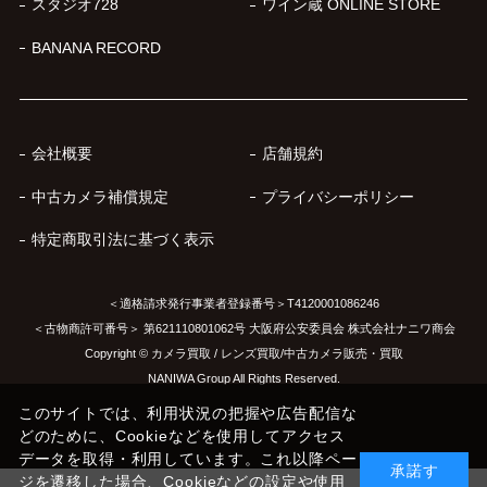
スタジオ728
ワイン蔵 ONLINE STORE
BANANA RECORD
会社概要
店舗規約
中古カメラ補償規定
プライバシーポリシー
特定商取引法に基づく表示
＜適格請求発行事業者登録番号＞T4120001086246
＜古物商許可番号＞ 第621110801062号 大阪府公安委員会 株式会社ナニワ商会
Copyright © カメラ買取 / レンズ買取/中古カメラ販売・買取
NANIWA Group All Rights Reserved.
このサイトでは、利用状況の把握や広告配信な
どのために、Cookieなどを使用してアクセス
データを取得・利用しています。これ以降ペー
承諾す
ジを遷移した場合、Cookieなどの設定や使用