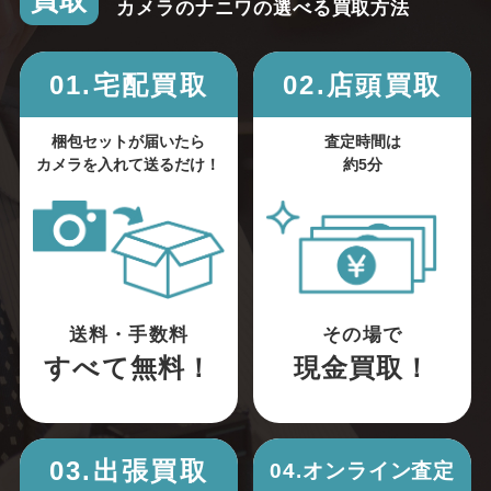
買取
カメラのナニワの選べる買取方法
01.宅配買取
02.店頭買取
梱包セットが届いたら
査定時間は
カメラを入れて送るだけ！
約5分
送料・手数料
その場で
すべて無料！
現金買取！
03.出張買取
04.オンライン査定