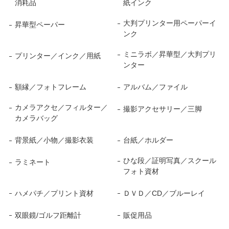
消耗品
紙インク
大判プリンター用ペーパーイ
昇華型ペーパー
ンク
ミニラボ／昇華型／大判プリ
プリンター／インク／用紙
ンター
額縁／フォトフレーム
アルバム／ファイル
カメラアクセ／フィルター／
撮影アクセサリー／三脚
カメラバッグ
背景紙／小物／撮影衣装
台紙／ホルダー
ひな段／証明写真／スクール
ラミネート
フォト資材
ハメパチ／プリント資材
ＤＶＤ／CD／ブルーレイ
双眼鏡/ゴルフ距離計
販促用品