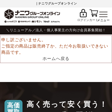
｜ナニワグループオンライン
ログイン
カート
＼リニューアル／法人・個人事業主の方向け会員募集開始！
申し訳ございません。
ご指定の商品は販売終了か、ただ今お取扱いできない
商品です。
ホームへ戻る
高く売って安く買う！
高価