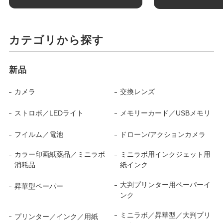
カテゴリから探す
新品
カメラ
交換レンズ
ストロボ／LEDライト
メモリーカード／USBメモリ
フイルム／電池
ドローン/アクションカメラ
カラー印画紙薬品／ミニラボ
ミニラボ用インクジェット用
消耗品
紙インク
大判プリンター用ペーパーイ
昇華型ペーパー
ンク
ミニラボ／昇華型／大判プリ
プリンター／インク／用紙