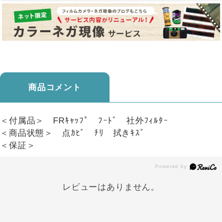
商品コメント
＜付属品＞ FRｷｬｯﾌﾟ ﾌｰﾄﾞ 社外ﾌｨﾙﾀｰ
＜商品状態＞ 点ｶﾋﾞ ﾁﾘ 拭きｷｽﾞ
＜保証＞
レビューはありません。