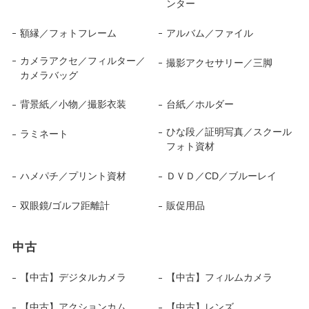
ンター
額縁／フォトフレーム
アルバム／ファイル
カメラアクセ／フィルター／
撮影アクセサリー／三脚
カメラバッグ
背景紙／小物／撮影衣装
台紙／ホルダー
ひな段／証明写真／スクール
ラミネート
フォト資材
ハメパチ／プリント資材
ＤＶＤ／CD／ブルーレイ
双眼鏡/ゴルフ距離計
販促用品
中古
【中古】デジタルカメラ
【中古】フィルムカメラ
【中古】アクションカム
【中古】レンズ