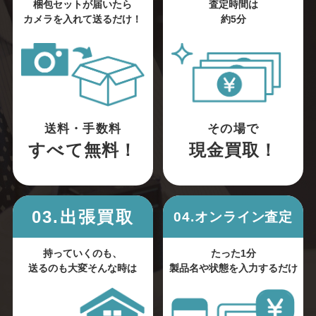
梱包セットが届いたら
査定時間は
カメラを入れて送るだけ！
約5分
送料・手数料
その場で
すべて無料！
現金買取！
03.出張買取
04.オンライン査定
持っていくのも、
たった1分
送るのも大変そんな時は
製品名や状態を入力するだけ