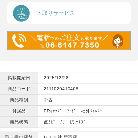
下取りサービス
掲載開始日
2025/12/28
商品コード
2111020410408
商品種別
中古
付属品
FRｷｬｯﾌﾟ ﾌｰﾄﾞ 社外ﾌｨﾙﾀｰ
商品状態
点ｶﾋﾞ ﾁﾘ 拭きｷｽﾞ
取り扱い店舗
レモン社 新宿店