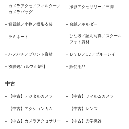
カメラアクセ／フィルター／
撮影アクセサリー／三脚
カメラバッグ
背景紙／小物／撮影衣装
台紙／ホルダー
ひな段／証明写真／スクール
ラミネート
フォト資材
ハメパチ／プリント資材
ＤＶＤ／CD／ブルーレイ
双眼鏡/ゴルフ距離計
販促用品
中古
【中古】デジタルカメラ
【中古】フィルムカメラ
【中古】アクションカム
【中古】レンズ
【中古】カメラアクセサリー
【中古】光学機器