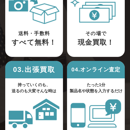
送料・手数料
その場で
すべて無料！
現金買取！
03.出張買取
04.オンライン査定
持っていくのも、
たった1分
送るのも大変そんな時は
製品名や状態を入力するだけ