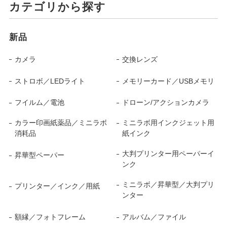
カテゴリから探す
新品
カメラ
交換レンズ
ストロボ／LEDライト
メモリーカード／USBメモリ
フイルム／電池
ドローン/アクションカメラ
カラー印画紙薬品／ミニラボ
ミニラボ用インクジェット用
消耗品
紙インク
大判プリンター用ペーパーイ
昇華型ペーパー
ンク
ミニラボ／昇華型／大判プリ
プリンター／インク／用紙
ンター
額縁／フォトフレーム
アルバム／ファイル