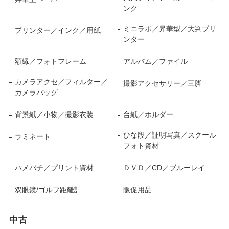
ンク
ミニラボ／昇華型／大判プリ
プリンター／インク／用紙
ンター
額縁／フォトフレーム
アルバム／ファイル
カメラアクセ／フィルター／
撮影アクセサリー／三脚
カメラバッグ
背景紙／小物／撮影衣装
台紙／ホルダー
ひな段／証明写真／スクール
ラミネート
フォト資材
ハメパチ／プリント資材
ＤＶＤ／CD／ブルーレイ
双眼鏡/ゴルフ距離計
販促用品
中古