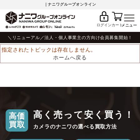
｜ナニワグループオンライン
ログイン
カート
＼リニューアル／法人・個人事業主の方向け会員募集開始！
指定されたトピックは存在しません。
ホームへ戻る
高く売って安く買う！
高価
買取
カメラのナニワの選べる買取方法