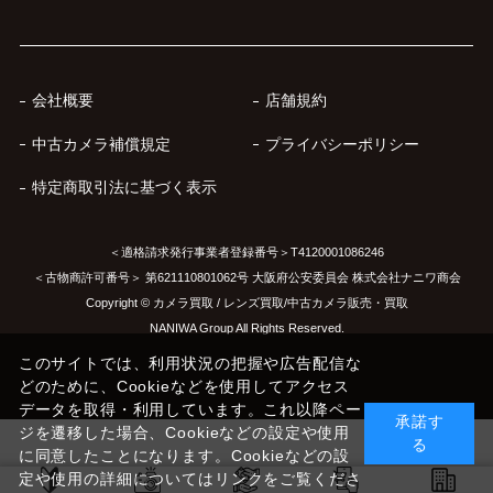
会社概要
店舗規約
中古カメラ補償規定
プライバシーポリシー
特定商取引法に基づく表示
＜適格請求発行事業者登録番号＞T4120001086246
＜古物商許可番号＞ 第621110801062号 大阪府公安委員会 株式会社ナニワ商会
Copyright © カメラ買取 / レンズ買取/中古カメラ販売・買取
NANIWA Group All Rights Reserved.
このサイトでは、利用状況の把握や広告配信な
どのために、Cookieなどを使用してアクセス
データを取得・利用しています。これ以降ペー
承諾す
ジを遷移した場合、Cookieなどの設定や使用
る
に同意したことになります。Cookieなどの設
定や使用の詳細についてはリンクをご覧くださ