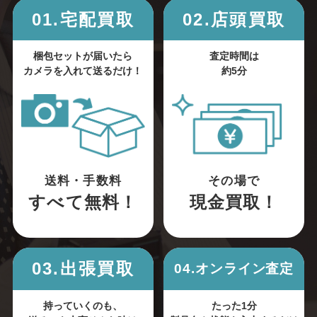
01.宅配買取
02.店頭買取
梱包セットが届いたら
査定時間は
カメラを入れて送るだけ！
約5分
送料・手数料
その場で
すべて無料！
現金買取！
03.出張買取
04.オンライン査定
持っていくのも、
たった1分