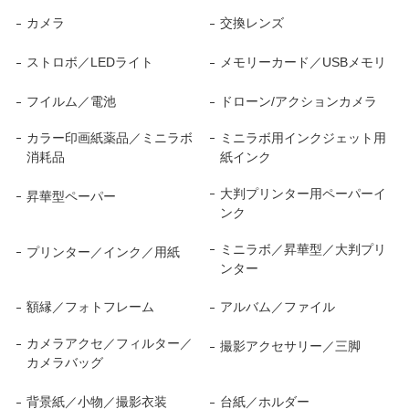
カメラ
交換レンズ
ストロボ／LEDライト
メモリーカード／USBメモリ
フイルム／電池
ドローン/アクションカメラ
カラー印画紙薬品／ミニラボ
ミニラボ用インクジェット用
消耗品
紙インク
大判プリンター用ペーパーイ
昇華型ペーパー
ンク
ミニラボ／昇華型／大判プリ
プリンター／インク／用紙
ンター
額縁／フォトフレーム
アルバム／ファイル
カメラアクセ／フィルター／
撮影アクセサリー／三脚
カメラバッグ
背景紙／小物／撮影衣装
台紙／ホルダー