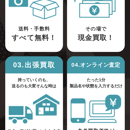
送料・手数料
その場で
すべて無料！
現金買取！
03.出張買取
04.オンライン査定
持っていくのも、
たった1分
送るのも大変そんな時は
製品名や状態を入力するだけ