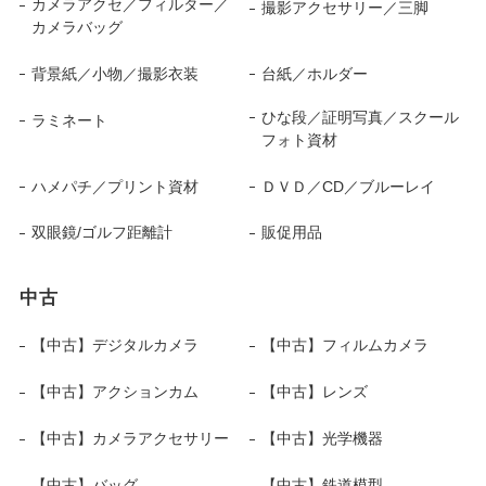
カメラアクセ／フィルター／
撮影アクセサリー／三脚
カメラバッグ
背景紙／小物／撮影衣装
台紙／ホルダー
ひな段／証明写真／スクール
ラミネート
フォト資材
ハメパチ／プリント資材
ＤＶＤ／CD／ブルーレイ
双眼鏡/ゴルフ距離計
販促用品
中古
【中古】デジタルカメラ
【中古】フィルムカメラ
【中古】アクションカム
【中古】レンズ
【中古】カメラアクセサリー
【中古】光学機器
【中古】バッグ
【中古】鉄道模型