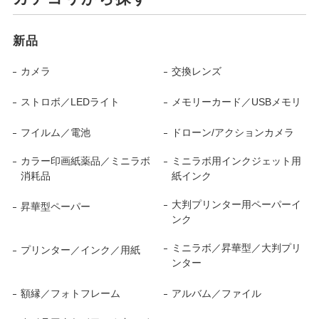
新品
カメラ
交換レンズ
ストロボ／LEDライト
メモリーカード／USBメモリ
フイルム／電池
ドローン/アクションカメラ
カラー印画紙薬品／ミニラボ
ミニラボ用インクジェット用
消耗品
紙インク
大判プリンター用ペーパーイ
昇華型ペーパー
ンク
ミニラボ／昇華型／大判プリ
プリンター／インク／用紙
ンター
額縁／フォトフレーム
アルバム／ファイル