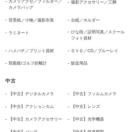
カメラアクセ／フィルター／
撮影アクセサリー／三脚
カメラバッグ
背景紙／小物／撮影衣装
台紙／ホルダー
ひな段／証明写真／スクール
ラミネート
フォト資材
ハメパチ／プリント資材
ＤＶＤ／CD／ブルーレイ
双眼鏡/ゴルフ距離計
販促用品
中古
【中古】デジタルカメラ
【中古】フィルムカメラ
【中古】アクションカム
【中古】レンズ
【中古】カメラアクセサリー
【中古】光学機器
【中古】バッグ
【中古】鉄道模型