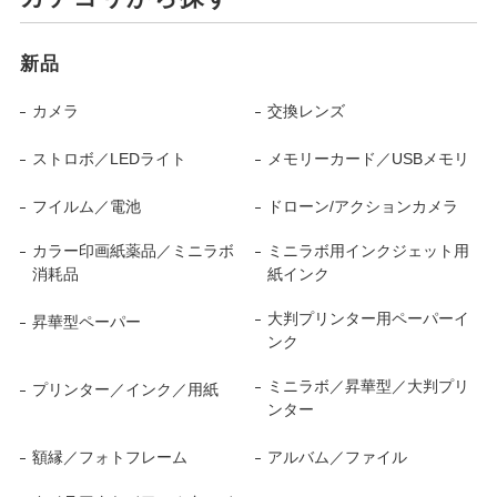
新品
カメラ
交換レンズ
ストロボ／LEDライト
メモリーカード／USBメモリ
フイルム／電池
ドローン/アクションカメラ
カラー印画紙薬品／ミニラボ
ミニラボ用インクジェット用
消耗品
紙インク
大判プリンター用ペーパーイ
昇華型ペーパー
ンク
ミニラボ／昇華型／大判プリ
プリンター／インク／用紙
ンター
額縁／フォトフレーム
アルバム／ファイル