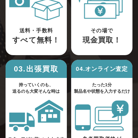
送料・手数料
その場で
すべて無料！
現金買取！
03.出張買取
04.オンライン査定
持っていくのも、
たった1分
送るのも大変そんな時は
製品名や状態を入力するだけ