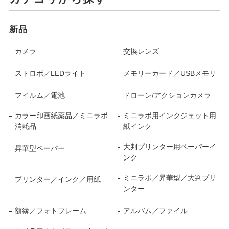
新品
カメラ
交換レンズ
ストロボ／LEDライト
メモリーカード／USBメモリ
フイルム／電池
ドローン/アクションカメラ
カラー印画紙薬品／ミニラボ
ミニラボ用インクジェット用
消耗品
紙インク
大判プリンター用ペーパーイ
昇華型ペーパー
ンク
ミニラボ／昇華型／大判プリ
プリンター／インク／用紙
ンター
額縁／フォトフレーム
アルバム／ファイル