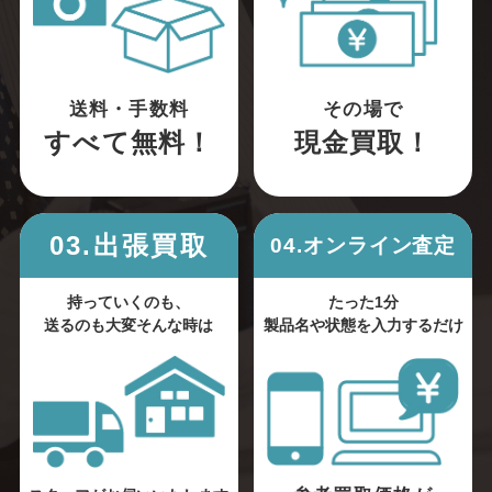
送料・手数料
その場で
すべて無料！
現金買取！
03.出張買取
04.オンライン査定
持っていくのも、
たった1分
送るのも大変そんな時は
製品名や状態を入力するだけ