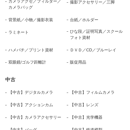
カメラアクセ／フィルター／
撮影アクセサリー／三脚
カメラバッグ
背景紙／小物／撮影衣装
台紙／ホルダー
ひな段／証明写真／スクール
ラミネート
フォト資材
ハメパチ／プリント資材
ＤＶＤ／CD／ブルーレイ
双眼鏡/ゴルフ距離計
販促用品
中古
【中古】デジタルカメラ
【中古】フィルムカメラ
【中古】アクションカム
【中古】レンズ
【中古】カメラアクセサリー
【中古】光学機器
【中古】バッグ
【中古】鉄道模型