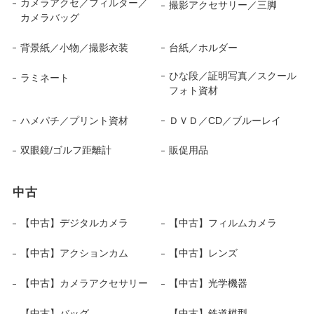
カメラアクセ／フィルター／
撮影アクセサリー／三脚
カメラバッグ
背景紙／小物／撮影衣装
台紙／ホルダー
ひな段／証明写真／スクール
ラミネート
フォト資材
ハメパチ／プリント資材
ＤＶＤ／CD／ブルーレイ
双眼鏡/ゴルフ距離計
販促用品
中古
【中古】デジタルカメラ
【中古】フィルムカメラ
【中古】アクションカム
【中古】レンズ
【中古】カメラアクセサリー
【中古】光学機器
【中古】バッグ
【中古】鉄道模型