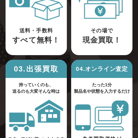
送料・手数料
その場で
すべて無料！
現金買取！
03.出張買取
04.オンライン査定
持っていくのも、
たった1分
送るのも大変そんな時は
製品名や状態を入力するだけ