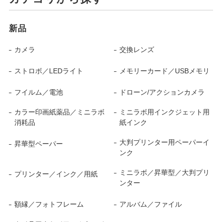
新品
カメラ
交換レンズ
ストロボ／LEDライト
メモリーカード／USBメモリ
フイルム／電池
ドローン/アクションカメラ
カラー印画紙薬品／ミニラボ
ミニラボ用インクジェット用
消耗品
紙インク
大判プリンター用ペーパーイ
昇華型ペーパー
ンク
ミニラボ／昇華型／大判プリ
プリンター／インク／用紙
ンター
額縁／フォトフレーム
アルバム／ファイル