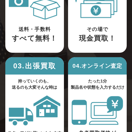
送料・手数料
その場で
すべて無料！
現金買取！
03.出張買取
04.オンライン査定
持っていくのも、
たった1分
送るのも大変そんな時は
製品名や状態を入力するだけ