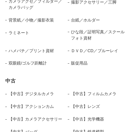
カメラアクセ／フィルター／
撮影アクセサリー／三脚
カメラバッグ
背景紙／小物／撮影衣装
台紙／ホルダー
ひな段／証明写真／スクール
ラミネート
フォト資材
ハメパチ／プリント資材
ＤＶＤ／CD／ブルーレイ
双眼鏡/ゴルフ距離計
販促用品
中古
【中古】デジタルカメラ
【中古】フィルムカメラ
【中古】アクションカム
【中古】レンズ
【中古】カメラアクセサリー
【中古】光学機器
【中古】バッグ
【中古】鉄道模型