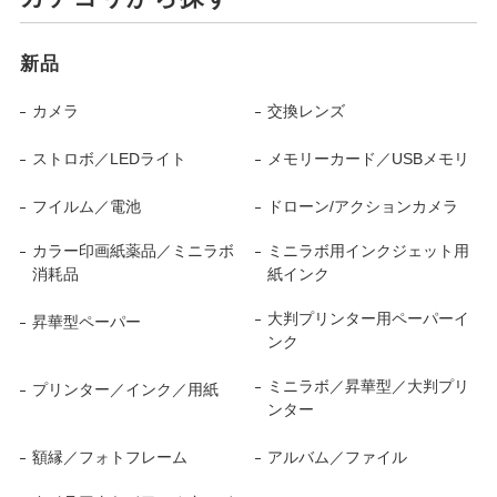
新品
カメラ
交換レンズ
ストロボ／LEDライト
メモリーカード／USBメモリ
フイルム／電池
ドローン/アクションカメラ
カラー印画紙薬品／ミニラボ
ミニラボ用インクジェット用
消耗品
紙インク
大判プリンター用ペーパーイ
昇華型ペーパー
ンク
ミニラボ／昇華型／大判プリ
プリンター／インク／用紙
ンター
額縁／フォトフレーム
アルバム／ファイル