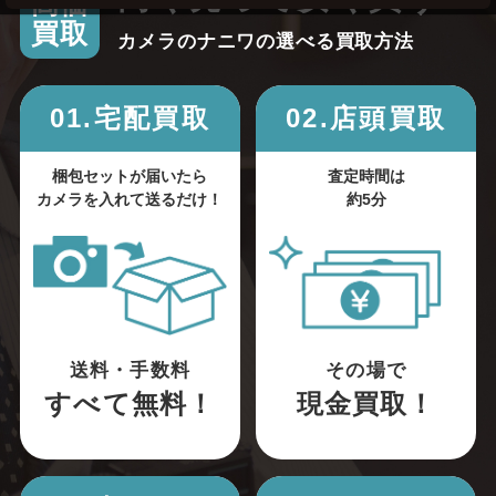
高価
買取
カメラのナニワの選べる買取方法
01.宅配買取
02.店頭買取
梱包セットが届いたら
査定時間は
カメラを入れて送るだけ！
約5分
送料・手数料
その場で
すべて無料！
現金買取！