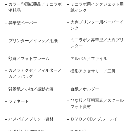
カラー印画紙薬品／ミニラボ
ミニラボ用インクジェット用
消耗品
紙インク
大判プリンター用ペーパーイ
昇華型ペーパー
ンク
ミニラボ／昇華型／大判プリ
プリンター／インク／用紙
ンター
額縁／フォトフレーム
アルバム／ファイル
カメラアクセ／フィルター／
撮影アクセサリー／三脚
カメラバッグ
背景紙／小物／撮影衣装
台紙／ホルダー
ひな段／証明写真／スクール
ラミネート
フォト資材
ハメパチ／プリント資材
ＤＶＤ／CD／ブルーレイ