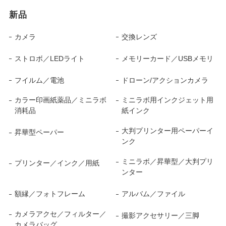
新品
カメラ
交換レンズ
ストロボ／LEDライト
メモリーカード／USBメモリ
フイルム／電池
ドローン/アクションカメラ
カラー印画紙薬品／ミニラボ
ミニラボ用インクジェット用
消耗品
紙インク
大判プリンター用ペーパーイ
昇華型ペーパー
ンク
ミニラボ／昇華型／大判プリ
プリンター／インク／用紙
ンター
額縁／フォトフレーム
アルバム／ファイル
カメラアクセ／フィルター／
撮影アクセサリー／三脚
カメラバッグ