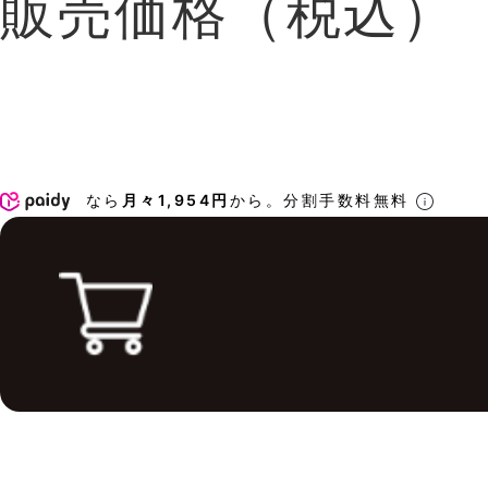
販売価格（税込）
なら
月々1,954円
から。分割手数料無料