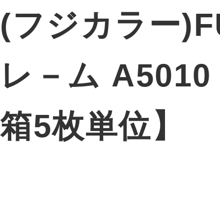
(フジカラー)F
レ－ム A501
箱5枚単位】