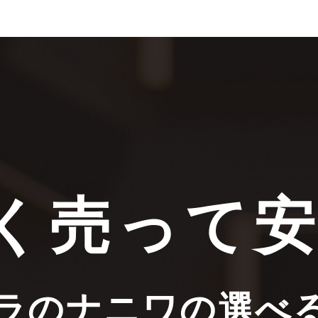
く売って
ラのナニワの選べ