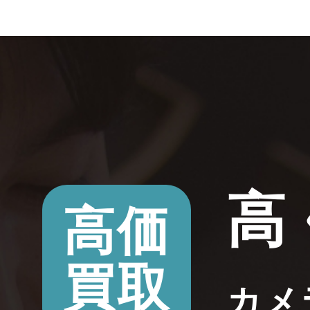
高
高価
買取
カメ