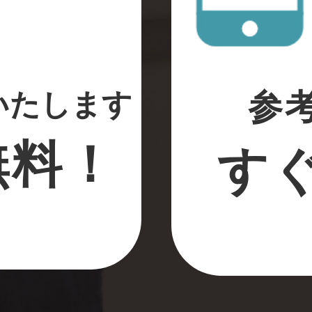
いたします
参
無料！
す