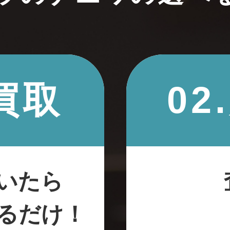
買取
0
いたら
るだけ！