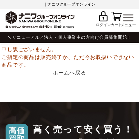
｜ナニワグループオンライン
ログイン
カート
＼リニューアル／法人・個人事業主の方向け会員募集開始！
申し訳ございません。
ご指定の商品は販売終了か、ただ今お取扱いできない
商品です。
ホームへ戻る
高く売って安く買う！
高価