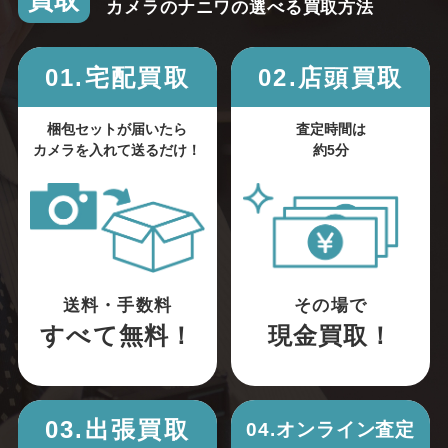
買取
カメラのナニワの選べる買取方法
01.宅配買取
02.店頭買取
梱包セットが届いたら
査定時間は
カメラを入れて送るだけ！
約5分
送料・手数料
その場で
すべて無料！
現金買取！
03.出張買取
04.オンライン査定