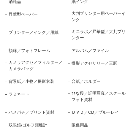
消耗品
紙インク
大判プリンター用ペーパーイ
昇華型ペーパー
ンク
ミニラボ／昇華型／大判プリ
プリンター／インク／用紙
ンター
額縁／フォトフレーム
アルバム／ファイル
カメラアクセ／フィルター／
撮影アクセサリー／三脚
カメラバッグ
背景紙／小物／撮影衣装
台紙／ホルダー
ひな段／証明写真／スクール
ラミネート
フォト資材
ハメパチ／プリント資材
ＤＶＤ／CD／ブルーレイ
双眼鏡/ゴルフ距離計
販促用品