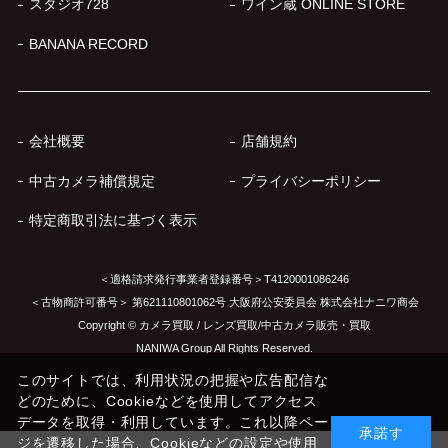
スタジオ728
ワイン蔵 ONLINE STORE
BANANA RECORD
会社概要
店舗規約
中古カメラ補償規定
プライバシーポリシー
特定商取引法に基づく表示
＜適格請求発行事業者登録番号＞T4120001086246
＜古物商許可番号＞ 第621110801062号 大阪府公安委員会 株式会社ナニワ商会
Copyright © カメラ買取 / レンズ買取/中古カメラ販売・買取
NANIWA Group All Rights Reserved.
このサイトでは、利用状況の把握や広告配信な
どのために、Cookieなどを使用してアクセス
データを取得・利用しています。これ以降ペー
承諾す
ジを遷移した場合、Cookieなどの設定や使用