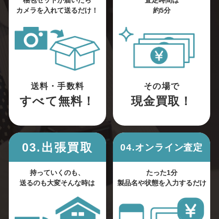
梱包セットが届いたら
査定時間は
カメラを入れて送るだけ！
約5分
送料・手数料
その場で
すべて無料！
現金買取！
03.出張買取
04.オンライン査定
持っていくのも、
たった1分
送るのも大変そんな時は
製品名や状態を入力するだけ