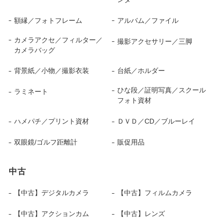
額縁／フォトフレーム
アルバム／ファイル
カメラアクセ／フィルター／
撮影アクセサリー／三脚
カメラバッグ
背景紙／小物／撮影衣装
台紙／ホルダー
ひな段／証明写真／スクール
ラミネート
フォト資材
ハメパチ／プリント資材
ＤＶＤ／CD／ブルーレイ
双眼鏡/ゴルフ距離計
販促用品
中古
【中古】デジタルカメラ
【中古】フィルムカメラ
【中古】アクションカム
【中古】レンズ