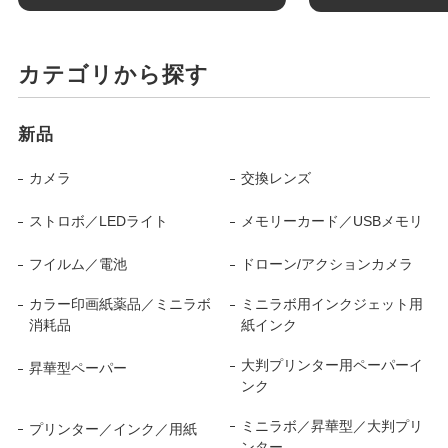
カテゴリから探す
新品
カメラ
交換レンズ
ストロボ／LEDライト
メモリーカード／USBメモリ
フイルム／電池
ドローン/アクションカメラ
カラー印画紙薬品／ミニラボ
ミニラボ用インクジェット用
消耗品
紙インク
大判プリンター用ペーパーイ
昇華型ペーパー
ンク
ミニラボ／昇華型／大判プリ
プリンター／インク／用紙
ンター