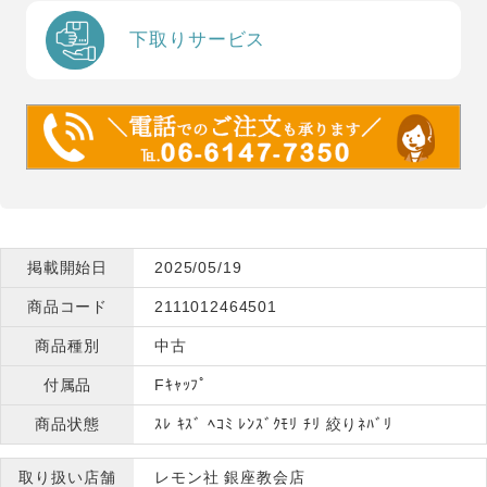
下取りサービス
掲載開始日
2025/05/19
商品コード
2111012464501
商品種別
中古
付属品
Fｷｬｯﾌﾟ
商品状態
ｽﾚ ｷｽﾞ ﾍｺﾐ ﾚﾝｽﾞｸﾓﾘ ﾁﾘ 絞りﾈﾊﾞﾘ
取り扱い店舗
レモン社 銀座教会店