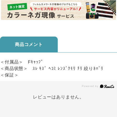
商品コメント
＜付属品＞ Fｷｬｯﾌﾟ
＜商品状態＞ ｽﾚ ｷｽﾞ ﾍｺﾐ ﾚﾝｽﾞｸﾓﾘ ﾁﾘ 絞りﾈﾊﾞﾘ
＜保証＞
レビューはありません。