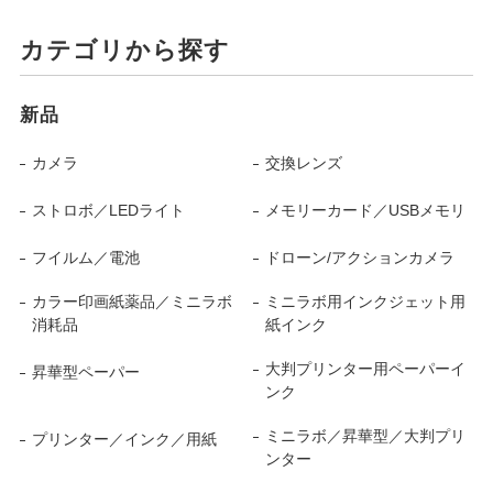
カテゴリから探す
新品
カメラ
交換レンズ
ストロボ／LEDライト
メモリーカード／USBメモリ
フイルム／電池
ドローン/アクションカメラ
カラー印画紙薬品／ミニラボ
ミニラボ用インクジェット用
消耗品
紙インク
大判プリンター用ペーパーイ
昇華型ペーパー
ンク
ミニラボ／昇華型／大判プリ
プリンター／インク／用紙
ンター