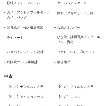
額縁／フォトフレーム
アルバム／ファイル
カメラアクセ／フィルター／
撮影アクセサリー／三脚
カメラバッグ
背景紙／小物／撮影衣装
台紙／ホルダー
ひな段／証明写真／スクール
ラミネート
フォト資材
ハメパチ／プリント資材
ＤＶＤ／CD／ブルーレイ
双眼鏡/ゴルフ距離計
販促用品
中古
【中古】デジタルカメラ
【中古】フィルムカメラ
【中古】アクションカム
【中古】レンズ