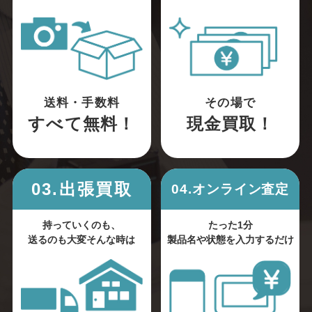
送料・手数料
その場で
すべて無料！
現金買取！
03.出張買取
04.オンライン査定
持っていくのも、
たった1分
送るのも大変そんな時は
製品名や状態を入力するだけ