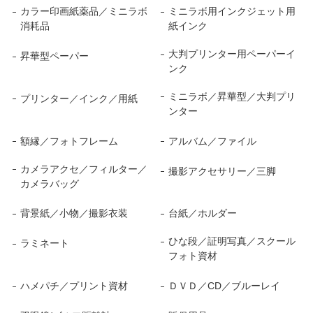
カラー印画紙薬品／ミニラボ
ミニラボ用インクジェット用
消耗品
紙インク
大判プリンター用ペーパーイ
昇華型ペーパー
ンク
ミニラボ／昇華型／大判プリ
プリンター／インク／用紙
ンター
額縁／フォトフレーム
アルバム／ファイル
カメラアクセ／フィルター／
撮影アクセサリー／三脚
カメラバッグ
背景紙／小物／撮影衣装
台紙／ホルダー
ひな段／証明写真／スクール
ラミネート
フォト資材
ハメパチ／プリント資材
ＤＶＤ／CD／ブルーレイ