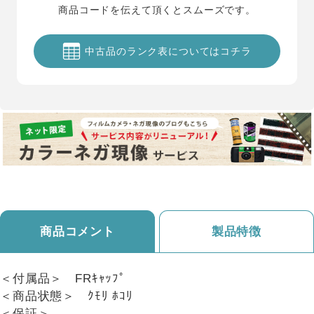
商品コードを伝えて頂くとスムーズです。
中古品のランク表についてはコチラ
商品コメント
製品特徴
＜付属品＞ FRｷｬｯﾌﾟ
＜商品状態＞ ｸﾓﾘ ﾎｺﾘ
＜保証＞