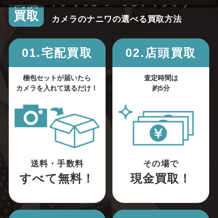
高く売って安く買う！
高価
買取
カメラのナニワの選べる買取方法
01.宅配買取
02.店頭買取
梱包セットが届いたら
査定時間は
カメラを入れて送るだけ！
約5分
送料・手数料
その場で
すべて無料！
現金買取！