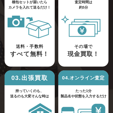
梱包セットが届いたら
査定時間は
カメラを入れて送るだけ！
約5分
送料・手数料
その場で
すべて無料！
現金買取！
03.出張買取
04.オンライン査定
持っていくのも、
たった1分
送るのも大変そんな時は
製品名や状態を入力するだけ