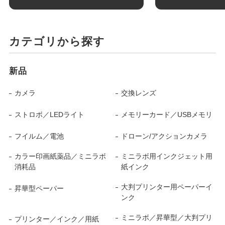
カテゴリから探す
新品
カメラ
交換レンズ
ストロボ／LEDライト
メモリーカード／USBメモリ
フイルム／電池
ドローン/アクションカメラ
カラー印画紙薬品／ミニラボ
ミニラボ用インクジェット用
消耗品
紙インク
大判プリンター用ペーパーイ
昇華型ペーパー
ンク
ミニラボ／昇華型／大判プリ
プリンター／インク／用紙