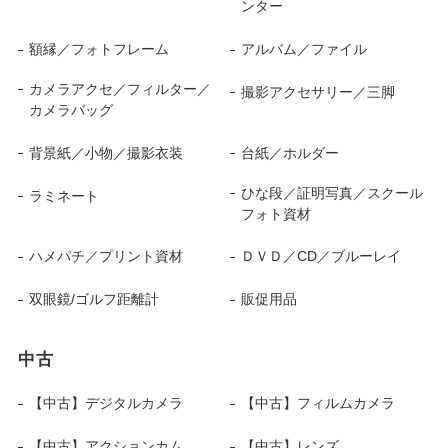
ンター
額縁／フォトフレーム
アルバム／ファイル
カメラアクセ／フィルター／
撮影アクセサリー／三脚
カメラバッグ
背景紙／小物／撮影衣装
台紙／ホルダー
ひな段／証明写真／スクール
ラミネート
フォト資材
ハメパチ／プリント資材
ＤＶＤ／CD／ブルーレイ
双眼鏡/ゴルフ距離計
販促用品
中古
【中古】デジタルカメラ
【中古】フィルムカメラ
【中古】アクションカム
【中古】レンズ