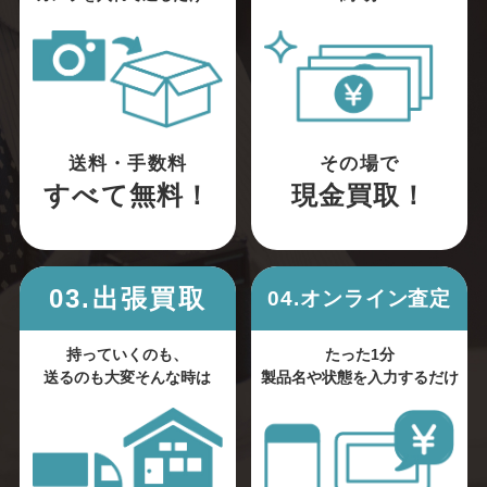
送料・手数料
その場で
すべて無料！
現金買取！
03.出張買取
04.オンライン査定
持っていくのも、
たった1分
送るのも大変そんな時は
製品名や状態を入力するだけ