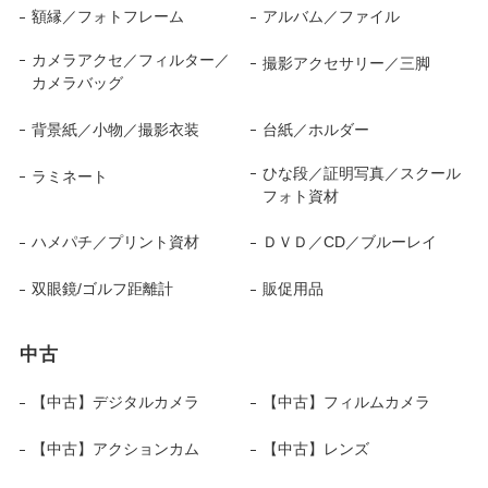
額縁／フォトフレーム
アルバム／ファイル
カメラアクセ／フィルター／
撮影アクセサリー／三脚
カメラバッグ
背景紙／小物／撮影衣装
台紙／ホルダー
ひな段／証明写真／スクール
ラミネート
フォト資材
ハメパチ／プリント資材
ＤＶＤ／CD／ブルーレイ
双眼鏡/ゴルフ距離計
販促用品
中古
【中古】デジタルカメラ
【中古】フィルムカメラ
【中古】アクションカム
【中古】レンズ