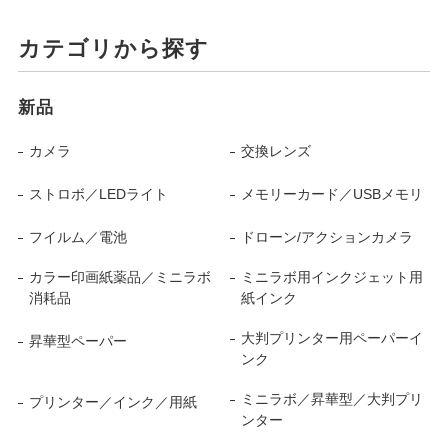
カテゴリから探す
新品
カメラ
交換レンズ
ストロボ／LEDライト
メモリーカード／USBメモリ
フイルム／電池
ドローン/アクションカメラ
カラー印画紙薬品／ミニラボ
ミニラボ用インクジェット用
消耗品
紙インク
大判プリンター用ペーパーイ
昇華型ペーパー
ンク
ミニラボ／昇華型／大判プリ
プリンター／インク／用紙
ンター