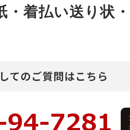
紙・着払い送り状
。