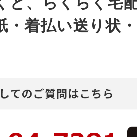
くと、らくらく宅
紙・着払い送り状
。