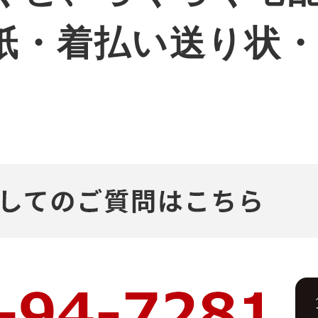
紙・着払い送り状
。