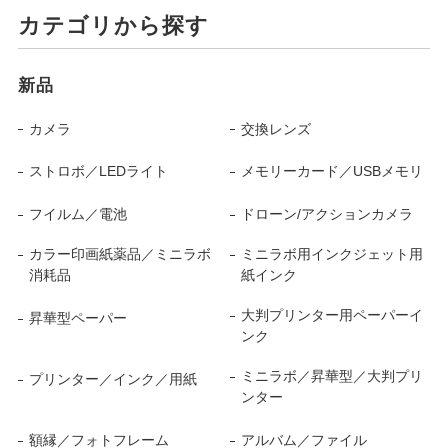
カテゴリから探す
新品
カメラ
交換レンズ
ストロボ／LEDライト
メモリーカード／USBメモリ
フイルム／電池
ドローン/アクションカメラ
カラー印画紙薬品／ミニラボ
ミニラボ用インクジェット用
消耗品
紙インク
大判プリンター用ペーパーイ
昇華型ペーパー
ンク
ミニラボ／昇華型／大判プリ
プリンター／インク／用紙
ンター
額縁／フォトフレーム
アルバム／ファイル