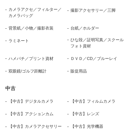
カメラアクセ／フィルター／
撮影アクセサリー／三脚
カメラバッグ
背景紙／小物／撮影衣装
台紙／ホルダー
ひな段／証明写真／スクール
ラミネート
フォト資材
ハメパチ／プリント資材
ＤＶＤ／CD／ブルーレイ
双眼鏡/ゴルフ距離計
販促用品
中古
【中古】デジタルカメラ
【中古】フィルムカメラ
【中古】アクションカム
【中古】レンズ
【中古】カメラアクセサリー
【中古】光学機器