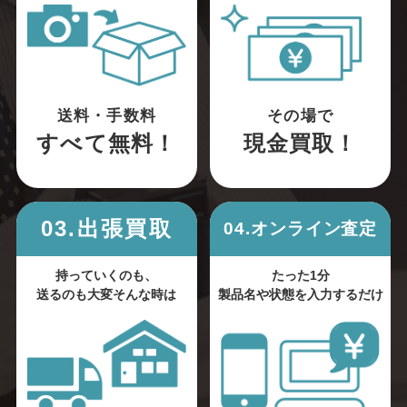
送料・手数料
その場で
すべて無料！
現金買取！
03.出張買取
04.オンライン査定
持っていくのも、
たった1分
送るのも大変そんな時は
製品名や状態を入力するだけ