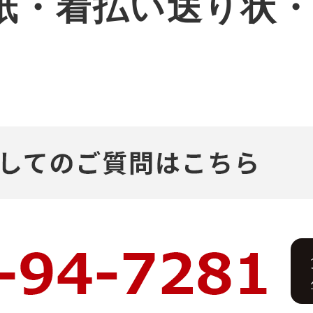
紙・着払い送り状
。