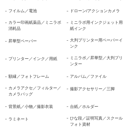
フイルム／電池
ドローン/アクションカメラ
カラー印画紙薬品／ミニラボ
ミニラボ用インクジェット用
消耗品
紙インク
大判プリンター用ペーパーイ
昇華型ペーパー
ンク
ミニラボ／昇華型／大判プリ
プリンター／インク／用紙
ンター
額縁／フォトフレーム
アルバム／ファイル
カメラアクセ／フィルター／
撮影アクセサリー／三脚
カメラバッグ
背景紙／小物／撮影衣装
台紙／ホルダー
ひな段／証明写真／スクール
ラミネート
フォト資材