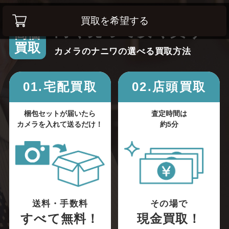
買取を希望する
高く売って安く買う！
高価
買取
カメラのナニワの選べる買取方法
01.宅配買取
02.店頭買取
梱包セットが届いたら
査定時間は
カメラを入れて送るだけ！
約5分
送料・手数料
その場で
すべて無料！
現金買取！