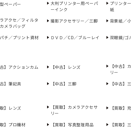
大判プリンター用ペーパ
プリンタ
型ペーパー
ーインク
紙
ラアクセ／フィルタ
撮影アクセサリー／三脚
背景紙／
カメラバッグ
パチ／プリント資材
ＤＶＤ／CD／ブルーレイ
双眼鏡/ゴ
【中古】
古】アクションカム
【中古】レンズ
リー
古】筆記具
【中古】三脚
【中古】
【買取】カメラアクセサ
取】レンズ
【買取】
リー
取】プロ機材
【買取】写真整理用品
【買取】