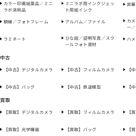
カラー印画紙薬品／ミニ
ミニラボ用インクジェッ
昇華
ラボ消耗品
ト用紙インク
カメ
額縁／フォトフレーム
アルバム／ファイル
ー／
ひな段／証明写真／スク
ラミネート
ハメ
ールフォト資材
中古
【中古】デジタルカメラ
【中古】フィルムカメラ
【中
【中古】バッグ
【中古】鉄道模型
【中
買取
【買取】デジタルカメラ
【買取】フィルムカメラ
【買
【買取】光学機器
【買取】バッグ
【買