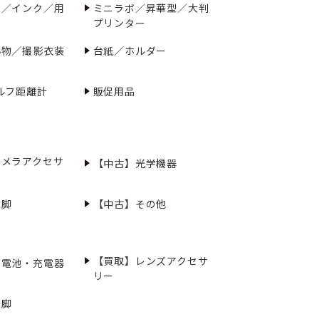
ー／インク／用
ミニラボ／昇華型／大判
プリンター
小物／撮影衣装
台紙／ホルダー
ルフ距離計
販促用品
カメラアクセサ
【中古】光学機器
三脚
【中古】その他
【買取】レンズアクセサ
充電池・充電器
リー
三脚