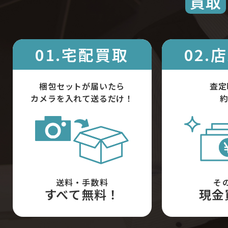
買取
01.宅配買取
02.
梱包セットが届いたら
査定
カメラを入れて送るだけ！
約
送料・手数料
そ
すべて無料！
現金