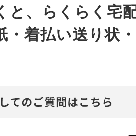
くと、らくらく宅
紙・着払い送り状
。