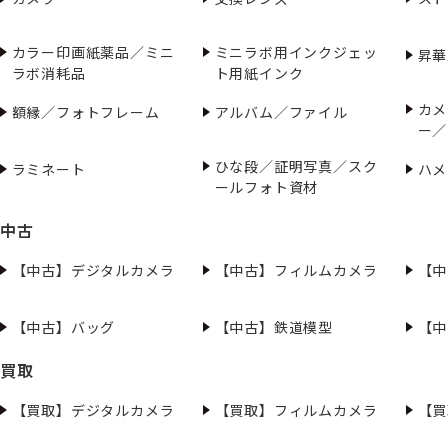
カラー印画紙薬品／ミニ
ミニラボ用インクジェッ
昇華
ラボ消耗品
ト用紙インク
カメ
額縁／フォトフレーム
アルバム／ファイル
ー／
ひな段／証明写真／スク
ラミネート
ハメ
ールフォト資材
中古
【中古】デジタルカメラ
【中古】フィルムカメラ
【中
【中古】バッグ
【中古】鉄道模型
【中
買取
【買取】デジタルカメラ
【買取】フィルムカメラ
【買