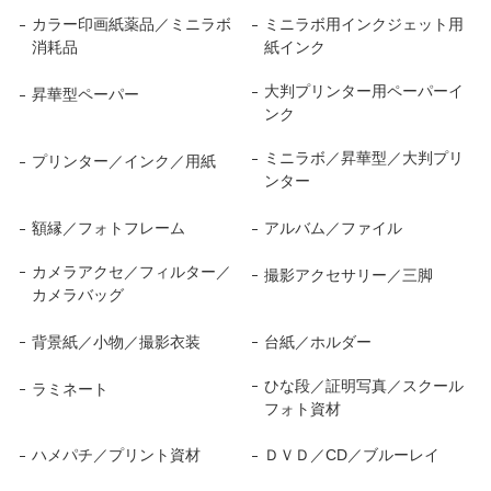
カラー印画紙薬品／ミニラボ
ミニラボ用インクジェット用
消耗品
紙インク
大判プリンター用ペーパーイ
昇華型ペーパー
ンク
ミニラボ／昇華型／大判プリ
プリンター／インク／用紙
ンター
額縁／フォトフレーム
アルバム／ファイル
カメラアクセ／フィルター／
撮影アクセサリー／三脚
カメラバッグ
背景紙／小物／撮影衣装
台紙／ホルダー
ひな段／証明写真／スクール
ラミネート
フォト資材
ハメパチ／プリント資材
ＤＶＤ／CD／ブルーレイ