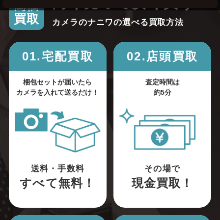
高く売って安く買う！
高価
買取
カメラのナニワの選べる買取方法
01.宅配買取
02.店頭買取
梱包セットが届いたら
査定時間は
カメラを入れて送るだけ！
約5分
送料・手数料
その場で
すべて無料！
現金買取！