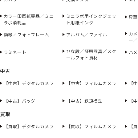
カラー印画紙薬品／ミニ
ミニラボ用インクジェッ
昇華
ラボ消耗品
ト用紙インク
カメ
額縁／フォトフレーム
アルバム／ファイル
ー／
ひな段／証明写真／スク
ラミネート
ハメ
ールフォト資材
中古
【中古】デジタルカメラ
【中古】フィルムカメラ
【中
【中古】バッグ
【中古】鉄道模型
【中
買取
【買取】デジタルカメラ
【買取】フィルムカメラ
【買