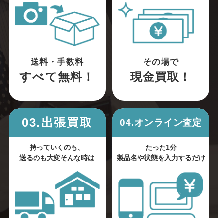
送料・手数料
その場で
すべて無料！
現金買取！
03.出張買取
04.オンライン査定
持っていくのも、
たった1分
送るのも大変そんな時は
製品名や状態を入力するだけ