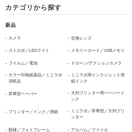
カテゴリから探す
新品
カメラ
交換レンズ
ストロボ／LEDライト
メモリーカード／USBメモリ
フイルム／電池
ドローン/アクションカメラ
カラー印画紙薬品／ミニラボ
ミニラボ用インクジェット用
消耗品
紙インク
大判プリンター用ペーパーイ
昇華型ペーパー
ンク
ミニラボ／昇華型／大判プリ
プリンター／インク／用紙
ンター
額縁／フォトフレーム
アルバム／ファイル