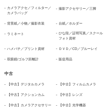
カメラアクセ／フィルター／
撮影アクセサリー／三脚
カメラバッグ
背景紙／小物／撮影衣装
台紙／ホルダー
ひな段／証明写真／スクール
ラミネート
フォト資材
ハメパチ／プリント資材
ＤＶＤ／CD／ブルーレイ
双眼鏡/ゴルフ距離計
販促用品
中古
【中古】デジタルカメラ
【中古】フィルムカメラ
【中古】アクションカム
【中古】レンズ
【中古】カメラアクセサリー
【中古】光学機器