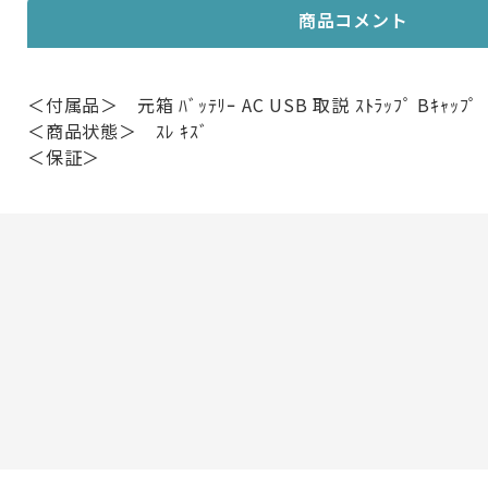
商品コメント
＜付属品＞ 元箱 ﾊﾞｯﾃﾘｰ AC USB 取説 ｽﾄﾗｯﾌﾟ Bｷｬｯﾌﾟ
＜商品状態＞ ｽﾚ ｷｽﾞ
＜保証＞