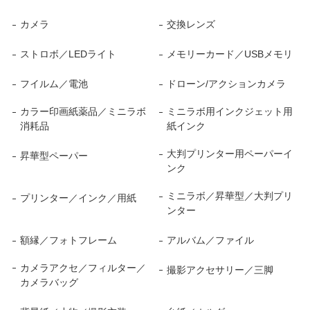
カメラ
交換レンズ
ストロボ／LEDライト
メモリーカード／USBメモリ
フイルム／電池
ドローン/アクションカメラ
カラー印画紙薬品／ミニラボ
ミニラボ用インクジェット用
消耗品
紙インク
大判プリンター用ペーパーイ
昇華型ペーパー
ンク
ミニラボ／昇華型／大判プリ
プリンター／インク／用紙
ンター
額縁／フォトフレーム
アルバム／ファイル
カメラアクセ／フィルター／
撮影アクセサリー／三脚
カメラバッグ