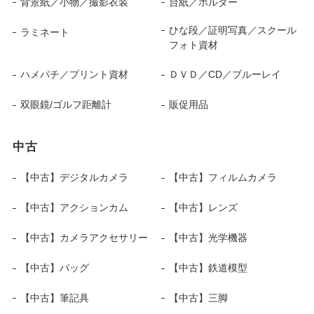
背景紙／小物／撮影衣装
台紙／ホルダー
ひな段／証明写真／スクール
ラミネート
フォト資材
ハメパチ／プリント資材
ＤＶＤ／CD／ブルーレイ
双眼鏡/ゴルフ距離計
販促用品
中古
【中古】デジタルカメラ
【中古】フィルムカメラ
【中古】アクションカム
【中古】レンズ
【中古】カメラアクセサリー
【中古】光学機器
【中古】バッグ
【中古】鉄道模型
【中古】筆記具
【中古】三脚