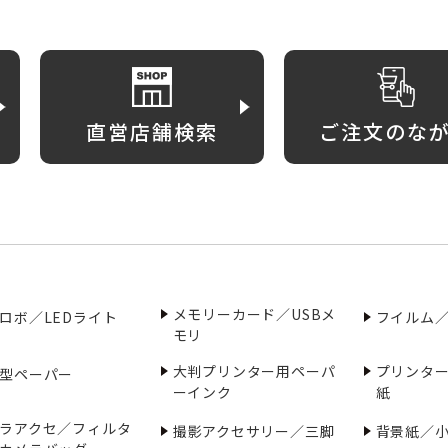
直営店舗検索
ご注文のな
メモリーカード／USBメ
ロボ／LEDライト
フイルム
モリ
大判プリンター用ペーパ
プリンタ
型ペーパー
ーインク
紙
ラアクセ／フィルタ
撮影アクセサリー／三脚
背景紙／