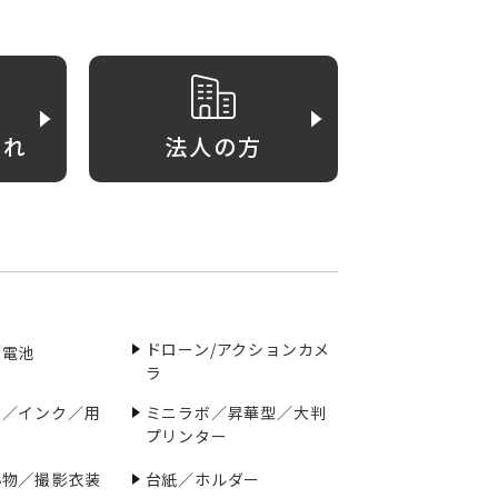
がれ
法人の方
ドローン/アクションカメ
／電池
ラ
ー／インク／用
ミニラボ／昇華型／大判
プリンター
小物／撮影衣装
台紙／ホルダー