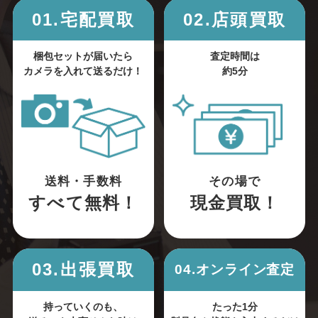
01.宅配買取
02.店頭買取
梱包セットが届いたら
査定時間は
カメラを入れて送るだけ！
約5分
送料・手数料
その場で
すべて無料！
現金買取！
03.出張買取
04.オンライン査定
持っていくのも、
たった1分