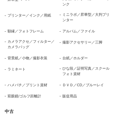
ンク
ミニラボ／昇華型／大判プリ
プリンター／インク／用紙
ンター
額縁／フォトフレーム
アルバム／ファイル
カメラアクセ／フィルター／
撮影アクセサリー／三脚
カメラバッグ
背景紙／小物／撮影衣装
台紙／ホルダー
ひな段／証明写真／スクール
ラミネート
フォト資材
ハメパチ／プリント資材
ＤＶＤ／CD／ブルーレイ
双眼鏡/ゴルフ距離計
販促用品
中古