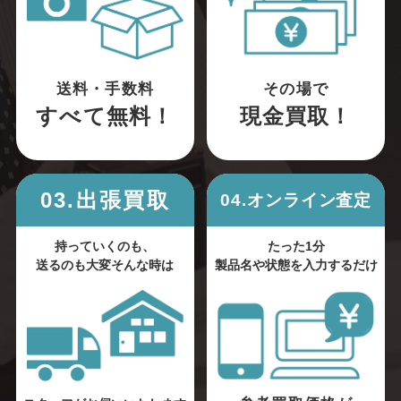
送料・手数料
その場で
すべて無料！
現金買取！
03.出張買取
04.オンライン査定
持っていくのも、
たった1分
送るのも大変そんな時は
製品名や状態を入力するだけ