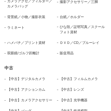
カメラアクセ／フィルター／
撮影アクセサリー／三脚
カメラバッグ
背景紙／小物／撮影衣装
台紙／ホルダー
ひな段／証明写真／スクール
ラミネート
フォト資材
ハメパチ／プリント資材
ＤＶＤ／CD／ブルーレイ
双眼鏡/ゴルフ距離計
販促用品
中古
【中古】デジタルカメラ
【中古】フィルムカメラ
【中古】アクションカム
【中古】レンズ
【中古】カメラアクセサリー
【中古】光学機器
【中古】バッグ
【中古】鉄道模型