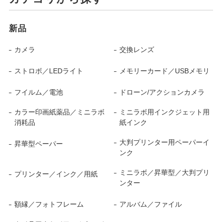
新品
カメラ
交換レンズ
ストロボ／LEDライト
メモリーカード／USBメモリ
フイルム／電池
ドローン/アクションカメラ
カラー印画紙薬品／ミニラボ
ミニラボ用インクジェット用
消耗品
紙インク
大判プリンター用ペーパーイ
昇華型ペーパー
ンク
ミニラボ／昇華型／大判プリ
プリンター／インク／用紙
ンター
額縁／フォトフレーム
アルバム／ファイル