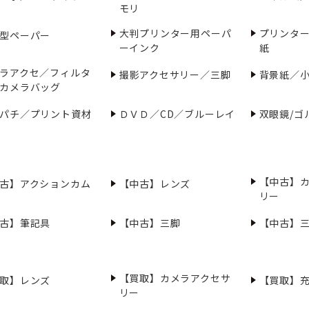
モリ
大判プリンター用ペーパ
プリンタ
型ペーパー
ーインク
紙
ラアクセ／フィルタ
撮影アクセサリー／三脚
背景紙／
カメラバッグ
パチ／プリント資材
ＤＶＤ／CD／ブルーレイ
双眼鏡/ゴ
【中古】
古】アクションカム
【中古】レンズ
リー
古】筆記具
【中古】三脚
【中古】
【買取】カメラアクセサ
取】レンズ
【買取】
リー