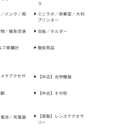
ラ
ー／インク／用
ミニラボ／昇華型／大判
プリンター
小物／撮影衣装
台紙／ホルダー
ルフ距離計
販促用品
カメラアクセサ
【中古】光学機器
三脚
【中古】その他
【買取】レンズアクセサ
充電池・充電器
リー