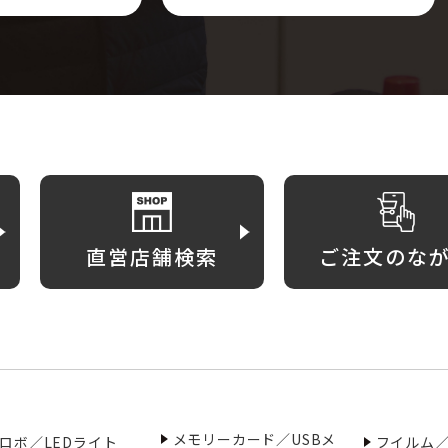
直営店舗検索
ご注文のな
メモリーカード／USBメ
ロボ／LEDライト
フイルム