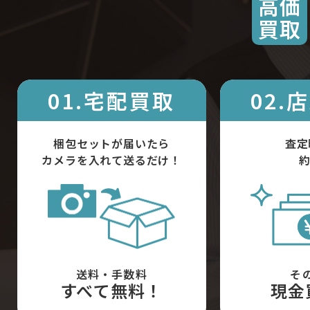
高価
買取
01.宅配買取
02.
梱包セットが届いたら
査定
カメラを入れて送るだけ！
約
送料・手数料
そ
すべて無料！
現金