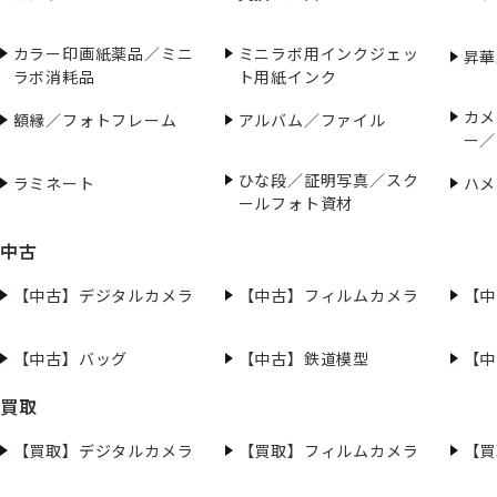
カラー印画紙薬品／ミニ
ミニラボ用インクジェッ
昇華
ラボ消耗品
ト用紙インク
カメ
額縁／フォトフレーム
アルバム／ファイル
ー／
ひな段／証明写真／スク
ラミネート
ハメ
ールフォト資材
中古
【中古】デジタルカメラ
【中古】フィルムカメラ
【中
【中古】バッグ
【中古】鉄道模型
【中
買取
【買取】デジタルカメラ
【買取】フィルムカメラ
【買