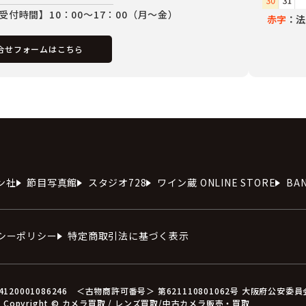
受付時間】10：00～17：00（月～金）
赤字
：法
合せフォームはこちら
ン社
節目写真館
スタジオ728
ワイン蔵 ONLINE STORE
BA
シーポリシー
特定商取引法に基づく表示
0001086246 ＜古物商許可番号＞ 第621110801062号 大阪府公安委
Copyright © カメラ買取 / レンズ買取/中古カメラ販売・買取