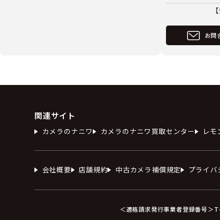
【
お問
関連サイト
カメラのナニワ
カメラのナニワ買取センター
レモ
会社概要
店舗規約
中古カメラ補償規定
プライバ
＜適格請求発行事業者登録番号＞T412