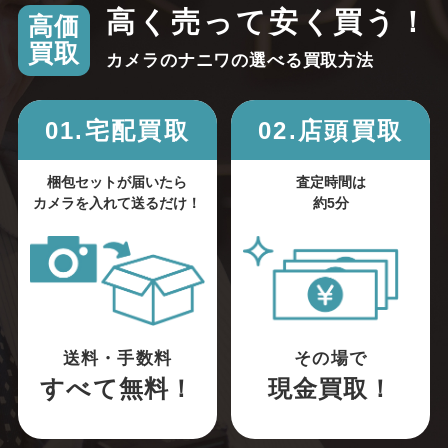
高く売って安く買う！
高価
買取
カメラのナニワの選べる買取方法
01.宅配買取
02.店頭買取
梱包セットが届いたら
査定時間は
カメラを入れて送るだけ！
約5分
送料・手数料
その場で
すべて無料！
現金買取！