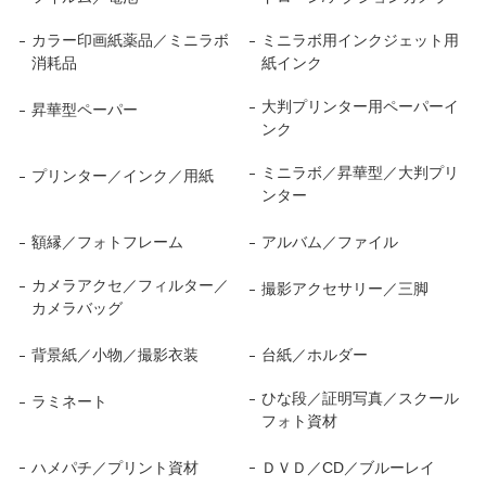
カラー印画紙薬品／ミニラボ
ミニラボ用インクジェット用
消耗品
紙インク
大判プリンター用ペーパーイ
昇華型ペーパー
ンク
ミニラボ／昇華型／大判プリ
プリンター／インク／用紙
ンター
額縁／フォトフレーム
アルバム／ファイル
カメラアクセ／フィルター／
撮影アクセサリー／三脚
カメラバッグ
背景紙／小物／撮影衣装
台紙／ホルダー
ひな段／証明写真／スクール
ラミネート
フォト資材
ハメパチ／プリント資材
ＤＶＤ／CD／ブルーレイ