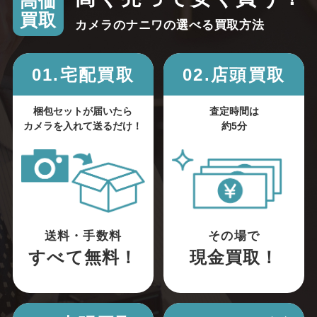
高価
買取
カメラのナニワの選べる買取方法
01.宅配買取
02.店頭買取
梱包セットが届いたら
査定時間は
カメラを入れて送るだけ！
約5分
送料・手数料
その場で
すべて無料！
現金買取！