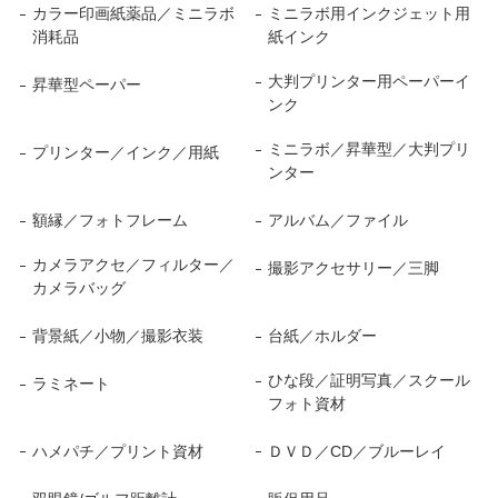
カラー印画紙薬品／ミニラボ
ミニラボ用インクジェット用
消耗品
紙インク
大判プリンター用ペーパーイ
昇華型ペーパー
ンク
ミニラボ／昇華型／大判プリ
プリンター／インク／用紙
ンター
額縁／フォトフレーム
アルバム／ファイル
カメラアクセ／フィルター／
撮影アクセサリー／三脚
カメラバッグ
背景紙／小物／撮影衣装
台紙／ホルダー
ひな段／証明写真／スクール
ラミネート
フォト資材
ハメパチ／プリント資材
ＤＶＤ／CD／ブルーレイ