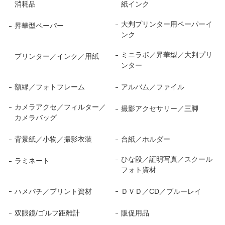
消耗品
紙インク
大判プリンター用ペーパーイ
昇華型ペーパー
ンク
ミニラボ／昇華型／大判プリ
プリンター／インク／用紙
ンター
額縁／フォトフレーム
アルバム／ファイル
カメラアクセ／フィルター／
撮影アクセサリー／三脚
カメラバッグ
背景紙／小物／撮影衣装
台紙／ホルダー
ひな段／証明写真／スクール
ラミネート
フォト資材
ハメパチ／プリント資材
ＤＶＤ／CD／ブルーレイ
双眼鏡/ゴルフ距離計
販促用品