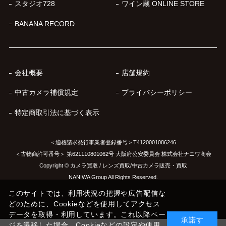
スタジオ728
ワイン蔵 ONLINE STORE
BANANA RECORD
会社概要
店舗規約
中古カメラ補償規定
プライバシーポリシー
特定商取引法に基づく表示
＜適格請求発行事業者登録番号＞T4120001086246
＜古物商許可番号＞ 第621110801062号 大阪府公安委員会 株式会社ナニワ商会
Copyright © カメラ買取 / レンズ買取/中古カメラ販売・買取
NANIWA Group All Rights Reserved.
このサイトでは、利用状況の把握や広告配信な
どのために、Cookieなどを使用してアクセス
データを取得・利用しています。これ以降ペー
承諾す
ジを遷移した場合、Cookieなどの設定や使用