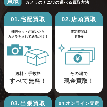
買取
カメラのナニワの選べる買取方法
01.宅配買取
02.店頭買取
梱包セットが届いたら
査定時間は
カメラを入れて送るだけ！
約5分
送料・手数料
その場で
すべて無料！
現金買取！
03.出張買取
04.オンライン査定