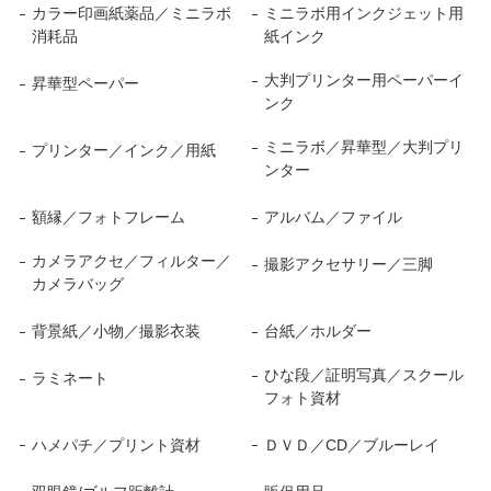
カラー印画紙薬品／ミニラボ
ミニラボ用インクジェット用
消耗品
紙インク
大判プリンター用ペーパーイ
昇華型ペーパー
ンク
ミニラボ／昇華型／大判プリ
プリンター／インク／用紙
ンター
額縁／フォトフレーム
アルバム／ファイル
カメラアクセ／フィルター／
撮影アクセサリー／三脚
カメラバッグ
背景紙／小物／撮影衣装
台紙／ホルダー
ひな段／証明写真／スクール
ラミネート
フォト資材
ハメパチ／プリント資材
ＤＶＤ／CD／ブルーレイ