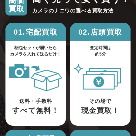
高価
買取
カメラのナニワの選べる買取方法
01.宅配買取
02.店頭買取
梱包セットが届いたら
査定時間は
カメラを入れて送るだけ！
約5分
送料・手数料
その場で
すべて無料！
現金買取！