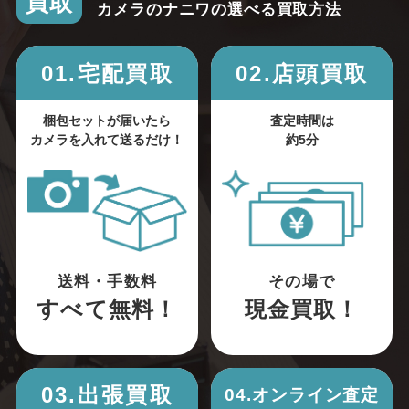
買取
カメラのナニワの選べる買取方法
01.宅配買取
02.店頭買取
梱包セットが届いたら
査定時間は
カメラを入れて送るだけ！
約5分
送料・手数料
その場で
すべて無料！
現金買取！
03.出張買取
04.オンライン査定