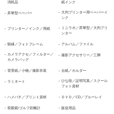
消耗品
紙インク
大判プリンター用ペーパーイ
昇華型ペーパー
ンク
ミニラボ／昇華型／大判プリ
プリンター／インク／用紙
ンター
額縁／フォトフレーム
アルバム／ファイル
カメラアクセ／フィルター／
撮影アクセサリー／三脚
カメラバッグ
背景紙／小物／撮影衣装
台紙／ホルダー
ひな段／証明写真／スクール
ラミネート
フォト資材
ハメパチ／プリント資材
ＤＶＤ／CD／ブルーレイ
双眼鏡/ゴルフ距離計
販促用品