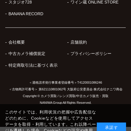
スタジオ728
ワイン蔵 ONLINE STORE
BANANA RECORD
会社概要
店舗規約
中古カメラ補償規定
プライバシーポリシー
特定商取引法に基づく表示
＜適格請求発行事業者登録番号＞T4120001086246
＜古物商許可番号＞ 第621110801062号 大阪府公安委員会 株式会社ナニワ商会
Copyright © カメラ買取 / レンズ買取/中古カメラ販売・買取
NANIWA Group All Rights Reserved.
このサイトでは、利用状況の把握や広告配信な
どのために、Cookieなどを使用してアクセス
データを取得・利用しています。これ以降ペー
承諾す
ジを遷移した場合、Cookieなどの設定や使用