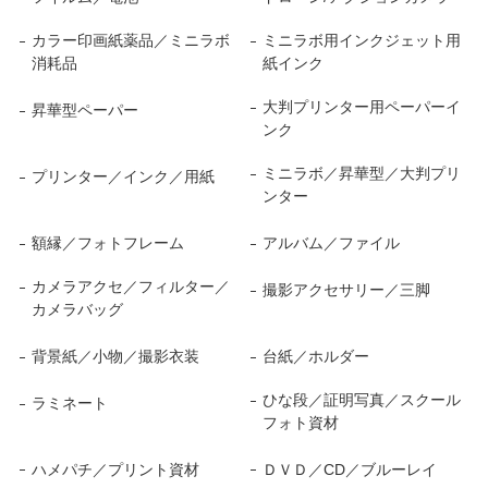
カラー印画紙薬品／ミニラボ
ミニラボ用インクジェット用
消耗品
紙インク
大判プリンター用ペーパーイ
昇華型ペーパー
ンク
ミニラボ／昇華型／大判プリ
プリンター／インク／用紙
ンター
額縁／フォトフレーム
アルバム／ファイル
カメラアクセ／フィルター／
撮影アクセサリー／三脚
カメラバッグ
背景紙／小物／撮影衣装
台紙／ホルダー
ひな段／証明写真／スクール
ラミネート
フォト資材
ハメパチ／プリント資材
ＤＶＤ／CD／ブルーレイ