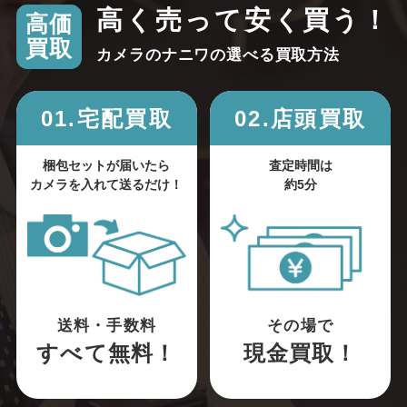
高く売って安く買う！
高価
買取
カメラのナニワの選べる買取方法
01.宅配買取
02.店頭買取
梱包セットが届いたら
査定時間は
カメラを入れて送るだけ！
約5分
送料・手数料
その場で
すべて無料！
現金買取！