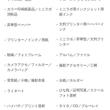
カラー印画紙薬品／ミニラボ
ミニラボ用インクジェット用
消耗品
紙インク
大判プリンター用ペーパーイ
昇華型ペーパー
ンク
ミニラボ／昇華型／大判プリ
プリンター／インク／用紙
ンター
額縁／フォトフレーム
アルバム／ファイル
カメラアクセ／フィルター／
撮影アクセサリー／三脚
カメラバッグ
背景紙／小物／撮影衣装
台紙／ホルダー
ひな段／証明写真／スクール
ラミネート
フォト資材
ハメパチ／プリント資材
ＤＶＤ／CD／ブルーレイ