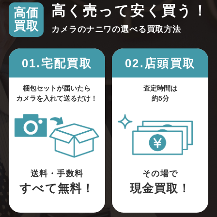
高く売って安く買う！
高価
買取
カメラのナニワの選べる買取方法
01.宅配買取
02.店頭買取
梱包セットが届いたら
査定時間は
カメラを入れて送るだけ！
約5分
送料・手数料
その場で
すべて無料！
現金買取！