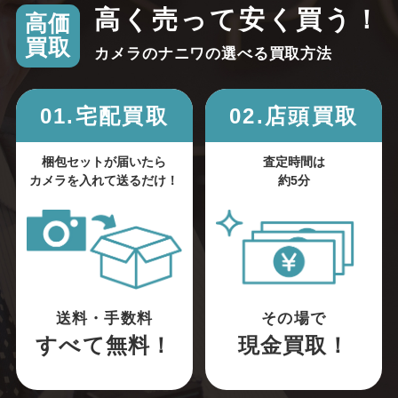
高く売って安く買う！
高価
買取
カメラのナニワの選べる買取方法
01.宅配買取
02.店頭買取
梱包セットが届いたら
査定時間は
カメラを入れて送るだけ！
約5分
送料・手数料
その場で
すべて無料！
現金買取！