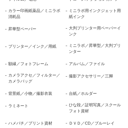
カラー印画紙薬品／ミニラボ
ミニラボ用インクジェット用
消耗品
紙インク
大判プリンター用ペーパーイ
昇華型ペーパー
ンク
ミニラボ／昇華型／大判プリ
プリンター／インク／用紙
ンター
額縁／フォトフレーム
アルバム／ファイル
カメラアクセ／フィルター／
撮影アクセサリー／三脚
カメラバッグ
背景紙／小物／撮影衣装
台紙／ホルダー
ひな段／証明写真／スクール
ラミネート
フォト資材
ハメパチ／プリント資材
ＤＶＤ／CD／ブルーレイ